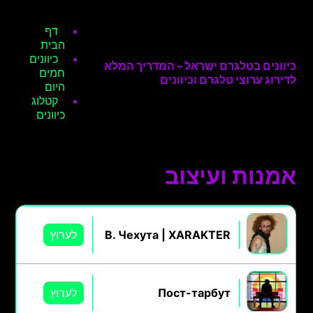
דף
הבית
כיוונים
כיוונים בטלגרם ישראל – המדריך המלא
חמים
לדירוג ערוצי טלגרם וכיוונים
היום
קטלוג
כיוונים
אמנות ועיצוב
В. Чехута | XARAKTER
לערוץ
Пост-тарбут
לערוץ