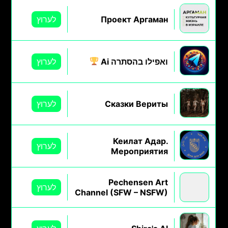
Проект Аргаман
לערוץ
ואפילו בהסתרה Ai
לערוץ
Сказки Вериты
לערוץ
Кеилат Адар.
לערוץ
Мероприятия
Pechensen Art
לערוץ
Channel (SFW – NSFW)