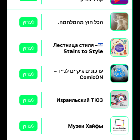
הכל חוץ מהמלחמה.
לערוץ
Лестница стиля –
לערוץ
𝗦𝘁𝗮𝗶𝗿𝘀 𝘁𝗼 𝗦𝘁𝘆𝗹𝗲
עדכונים גיקיים לנייד –
לערוץ
ComicON
Израильский ТЮЗ
לערוץ
Музеи Хайфы
לערוץ