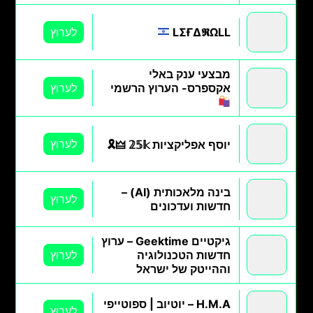
LΣҒΔ𝕽ΩLL
לערוץ
מבצעי ענק באלי
אקספרס- הערוץ הרשמי
לערוץ
לערוץ
יוסף אפליקציות 𝟚𝟝𝕜 🜲🎗
בינה מלאכותית (AI) –
לערוץ
חדשות ועדכונים
גיקטיים Geektime – ערוץ
חדשות הטכנולוגיה
לערוץ
וההייטק של ישראל
H.M.A – יוטיוב | ספוטייפי
לערוץ