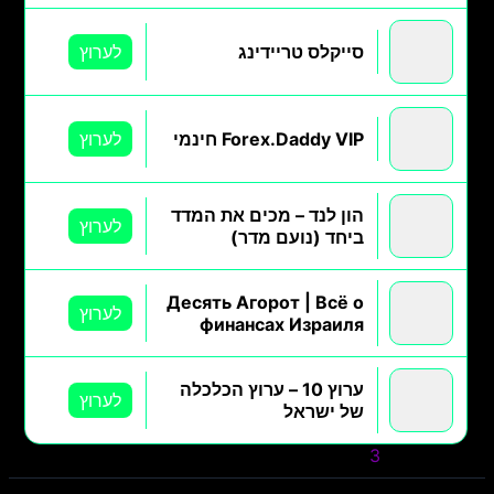
סייקלס טריידינג
לערוץ
Forex.Daddy VIP חינמי
לערוץ
הון לנד – מכים את המדד
לערוץ
ביחד (נועם מדר)
Десять Агорот | Всё о
לערוץ
финансах Израиля
ערוץ 10 – ערוץ הכלכלה
לערוץ
של ישראל
» קודם
1
2
3
4
הבא »