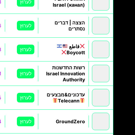
לערוץ
3
Israel (канал)
הצצה | דברים
לערוץ
6
נסתרים
قاطع
לערוץ
3
Boycott
רשות החדשנות
Israel Innovation
לערוץ
1
Authority
עדכונים&מבצעים
לערוץ
5
Telecann
GroundZero
לערוץ
4