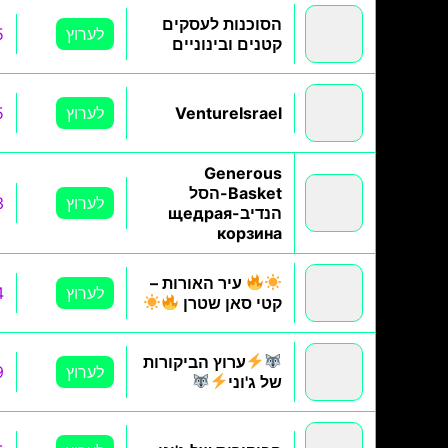
הסוכנות לעסקים
לערוץ
5
קטנים ובינוניים
VentureIsrael
לערוץ
5
Generous
Basket-הסל
לערוץ
3
הנדיב-щедрая
корзина
עיר האורות –
לערוץ
4
קטי סאן שטרן
ערוץ הביקורות
לערוץ
9
של ג'וני