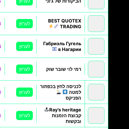
הביקורות של ג'וני
לערוץ
5
BEST QUOTEX
לערוץ
8
TRADING
Габриэль Гугель
לערוץ
4
в Нагарии
רמי לוי שובר שוק
לערוץ
1
לכניסה לחץ בכפתור
למטה
לערוץ
0
הפניקס
Ray's heritage
קבוצת הזמנות
לערוץ
6
ובקשות