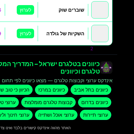
שוברים שוק
לערוץ
6
השקיות של גולדה
לערוץ
9
» קודם
1
2
כיוונים בטלגרם ישראל – המדריך המלא
טלגרם וכיוונים
אינדקס ערוצי וקבוצות טלגרם — מצאו כיוונים לפי תחום ו
כיוונים בתל אביב
כיוונים במרכז
הכיוון כי טוב ש
כיוונים בדרום
קבוצות טלגרם מומלצות
ערוצי ט
ערוצי תיירות
ערוצי אוכל ושתייה
ערוצי חינוך ולי
האתר מהווה אינדקס קישורים בלבד ואינו צ