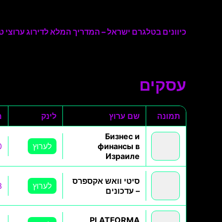
כיוונים בטלגרם ישראל – המדריך המלא לדירוג ערוצי טל
עסקים
תמונה
שם ערוץ
לינק
מ
Бизнес и
финансы в
לערוץ
0
Израиле
סיטי וואש אקספרס
לערוץ
3
– עדכונים
PLATFORMA