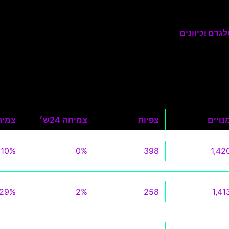
גרם וכיוונים
נויים
צפיות
צמיחה 24ש׳
צמיחה 0
10%
0%
398
1,42
29%
2%
258
1,41