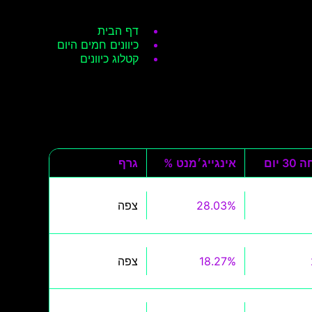
דף הבית
כיוונים חמים היום
קטלוג כיוונים
3 יום
אינגייג׳מנט %
גרף
28.03%
צפה
18.27%
צפה