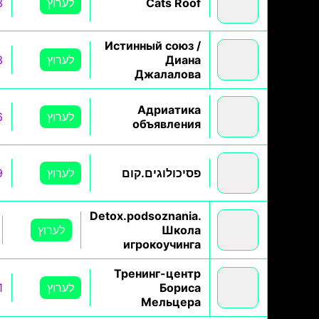
Cats Roof
לערוץ
3
Истинный союз /
Диана
לערוץ
3
Джалалова
Адриатика
לערוץ
6
объявления
פסיכולוגים.קום
לערוץ
9
Detox.podsoznania.
Школа
לערוץ
игрокоучинга
Тренинг-центр
Бориса
לערוץ
1
Мельцера