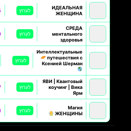
ИДЕАЛЬНАЯ
לערוץ
5
ЖЕНЩИНА
СРЕДА
ментального
לערוץ
9
здоровья
Интеллектуальные
путешествия с
לערוץ
Ксенией Шерман
ЯВИ | Квантовый
коучинг | Вика
לערוץ
7
Ярм
Магия
לערוץ
3
ЖЕНЩИНЫ