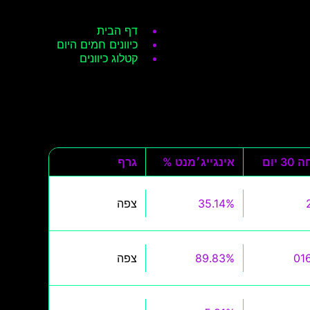
דף הבית
כיוונים חמים היום
קטלוג כיוונים
3 יום
אינגייג׳מנט %
גרף
35.14%
צפה
89.83%
צפה