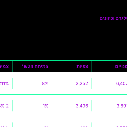
גרם וכיוונים
נויים
צפיות
צמיחה 24ש׳
צמיחה 0
211%
8%
2,252
6,40
2 016%
1%
3,496
3,89