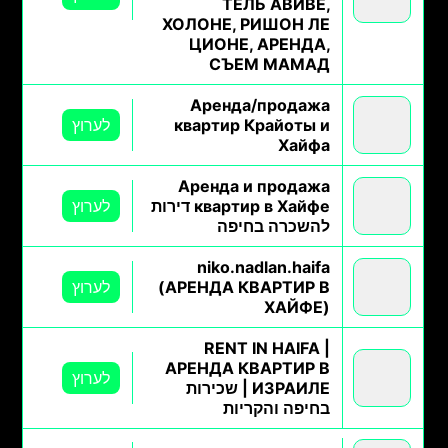
ТЕЛЬ АВИВЕ,
ХОЛОНЕ, РИШОН ЛЕ
ЦИОНЕ, АРЕНДА,
СЪЕМ МАМАД
Аренда/продажа
квартир Крайоты и
לערוץ
Хайфа
Аренда и продажа
квартир в Хайфе דירות
לערוץ
להשכרה בחיפה
niko.nadlan.haifa
(АРЕНДА КВАРТИР В
לערוץ
ХАЙФЕ)
RENT IN HAIFA |
АРЕНДА КВАРТИР В
לערוץ
ИЗРАИЛЕ | שכירות
בחיפה והקריות