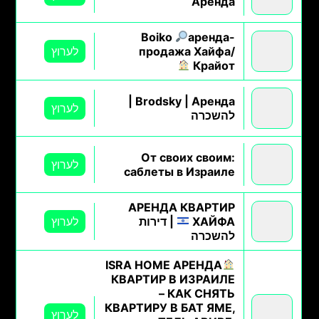
Аренда
Boiko
аренда-
продажа Хайфа/
לערוץ
Крайот
Brodsky | Аренда |
לערוץ
להשכרה
От своих своим:
לערוץ
саблеты в Израиле
АРЕНДА КВАРТИР
ХАЙФА
| דירות
לערוץ
להשכרה
ISRA HOME АРЕНДА
КВАРТИР В ИЗРАИЛЕ
– КАК СНЯТЬ
КВАРТИРУ В БАТ ЯМЕ,
לערוץ