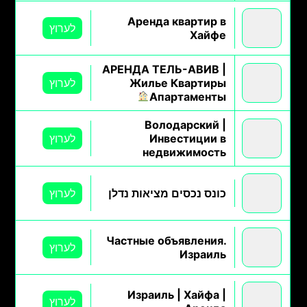
Аренда квартир в
לערוץ
Хайфе
АРЕНДА ТЕЛЬ-АВИВ |
Жилье Квартиры
לערוץ
Апартаменты
Володарский |
Инвестиции в
לערוץ
недвижимость
כונס נכסים מציאות נדלן
לערוץ
Частные объявления.
לערוץ
Израиль
Израиль | Хайфа |
לערוץ