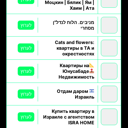
Моцкин | Бялик | Ям |
Хаим | Ата
מניבים. הלוח לנדל"ן
לערוץ
מסחרי
Cats and flowers:
квартиры в ТА и
לערוץ
окрестностях
Квартиры на
Юнусабаде
לערוץ
Недвижимость
Отдам даром
לערוץ
Израиль
Купить квартиру в
Израиле с агентством
לערוץ
ISRA HOME