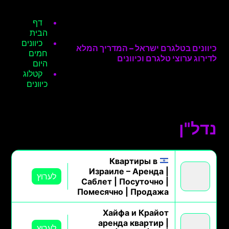
דף
הבית
כיוונים
כיוונים בטלגרם ישראל – המדריך המלא
חמים
לדירוג ערוצי טלגרם וכיוונים
היום
קטלוג
כיוונים
נדל"ן
Квартиры в
Израиле – Аренда |
לערוץ
Саблет | Посуточно |
Помесячно | Продажа
Хайфа и Крайот
аренда квартир |
לערוץ