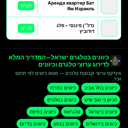
Аренда квартир Бат
לערוץ
Ям Израиль
נדל״ן פיננסי – פלג
לערוץ
דודוביץ
1
2
הבא »
כיוונים בטלגרם ישראל – המדריך המלא
לדירוג ערוצי טלגרם וכיוונים
אינדקס ערוצי וקבוצות טלגרם — מצאו כיוונים לפי תחום
ועיר.
כיוונים בתל אביב
כיוונים במרכז
הכיוון כי טוב שיש
כיוונים בטלגרם
כיוונים בישראל
טלגראס
כיוונים בחיפה
כיוונים בירושלים
כיוונים בצפון
כיוונים בדרום