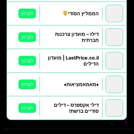
הממליץ הסודי
לערוץ
דילז – מועדון צרכנות
לערוץ
חברתית
LastPrice.co.il | מועדון
לערוץ
הדילים
♦️מאמאמציאות♦️
לערוץ
דילי אקספרס – דילים
לערוץ
סודיים ברשת!
1
2
3
…
5
הבא »