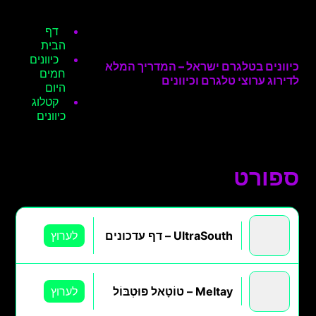
דף
הבית
כיוונים
כיוונים בטלגרם ישראל – המדריך המלא
חמים
לדירוג ערוצי טלגרם וכיוונים
היום
קטלוג
כיוונים
ספורט
UltraSouth – דף עדכונים
לערוץ
MeItay – טוֹטָאל פוּטְבּוֹל
לערוץ