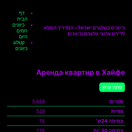
דף
הבית
כיוונים
כיוונים בטלגרם ישראל – המדריך המלא
חמים
לדירוג ערוצי טלגרם וכיוונים
היום
קטלוג
כיוונים
Аренда квартир в Хайфе
פתח ערוץ
מנויים
5,628
צפיות
528
צמיחה 24ש׳
1%
צמיחה 30 יום
21%