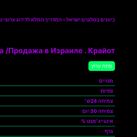
כיוונים בטלגרם ישראל – המדריך המלא לדירוג ערוצי טל
 /Продажа в Израиле . Крайот .
פתח ערוץ
מנויים
צפיות
צמיחה 24ש׳
צמיחה 30 יום
אינגייג׳מנט %
גרף