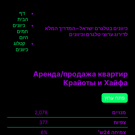
דף
הבית
כיוונים
כיוונים בטלגרם ישראל – המדריך המלא
חמים
לדירוג ערוצי טלגרם וכיוונים
היום
קטלוג
כיוונים
Аренда/продажа квартир
Крайоты и Хайфа
פתח ערוץ
מנויים
2,078
צפיות
377
צמיחה 24ש׳
6%