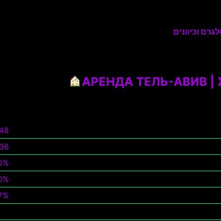
גרם וכיוונים
АРЕНДА ТЕЛЬ-АВИВ | 
548
36
6%
0%
7%
צפ