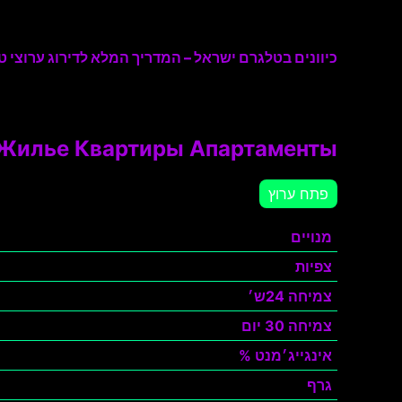
כיוונים בטלגרם ישראל – המדריך המלא לדירוג ערוצי טל
Жилье Квартиры Апартаменты
פתח ערוץ
מנויים
צפיות
צמיחה 24ש׳
צמיחה 30 יום
אינגייג׳מנט %
גרף