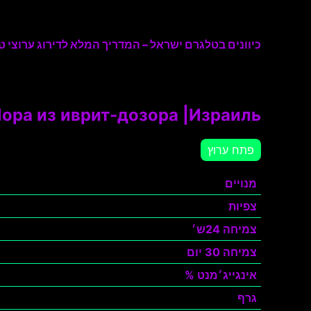
כיוונים בטלגרם ישראל – המדריך המלא לדירוג ערוצי טל
ора из иврит-дозора |Израиль|
פתח ערוץ
מנויים
צפיות
צמיחה 24ש׳
צמיחה 30 יום
אינגייג׳מנט %
גרף