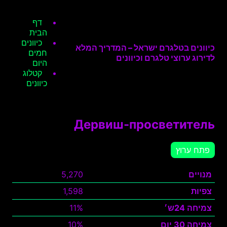
דף
הבית
כיוונים
כיוונים בטלגרם ישראל – המדריך המלא
חמים
לדירוג ערוצי טלגרם וכיוונים
היום
קטלוג
כיוונים
Дервиш-просветитель
פתח ערוץ
מנויים
5,270
צפיות
1,598
צמיחה 24ש׳
11%
צמיחה 30 יום
10%