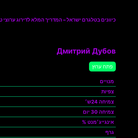
כיוונים בטלגרם ישראל – המדריך המלא לדירוג ערוצי טל
Дмитрий Дубов
פתח ערוץ
מנויים
צפיות
צמיחה 24ש׳
צמיחה 30 יום
אינגייג׳מנט %
גרף