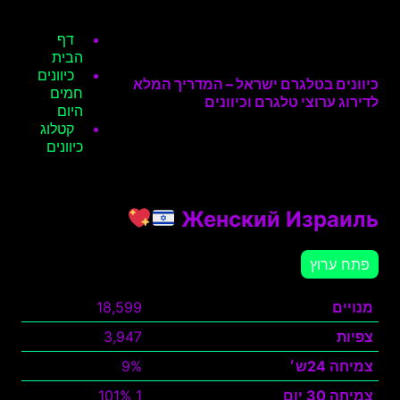
דף
הבית
כיוונים
כיוונים בטלגרם ישראל – המדריך המלא
חמים
לדירוג ערוצי טלגרם וכיוונים
היום
קטלוג
כיוונים
Женский Израиль
פתח ערוץ
מנויים
18,599
צפיות
3,947
צמיחה 24ש׳
9%
צמיחה 30 יום
1 101%