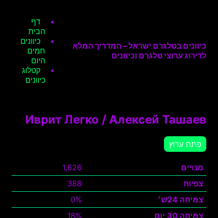
דף
הבית
כיוונים
כיוונים בטלגרם ישראל – המדריך המלא
חמים
לדירוג ערוצי טלגרם וכיוונים
היום
קטלוג
כיוונים
Иврит Легко / Алексей Ташаев
פתח ערוץ
מנויים
1,626
צפיות
388
צמיחה 24ש׳
0%
צמיחה 30 יום
18%