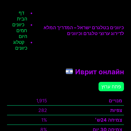
דף
הבית
כיוונים
כיוונים בטלגרם ישראל – המדריך המלא
חמים
לדירוג ערוצי טלגרם וכיוונים
היום
קטלוג
כיוונים
Иврит онлайн
פתח ערוץ
מנויים
1,915
צפיות
282
צמיחה 24ש׳
1%
צמיחה 30 יום
8%