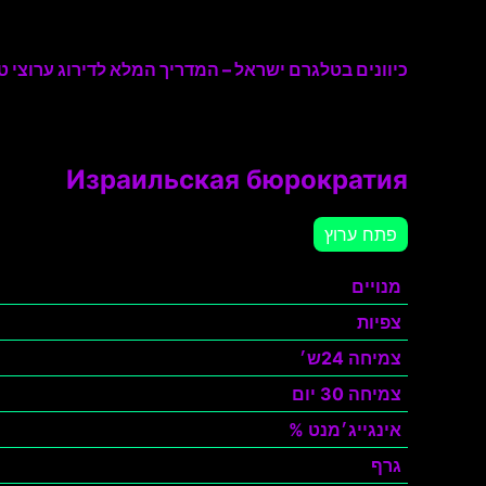
כיוונים בטלגרם ישראל – המדריך המלא לדירוג ערוצי טל
Израильская бюрократия
פתח ערוץ
מנויים
צפיות
צמיחה 24ש׳
צמיחה 30 יום
אינגייג׳מנט %
גרף