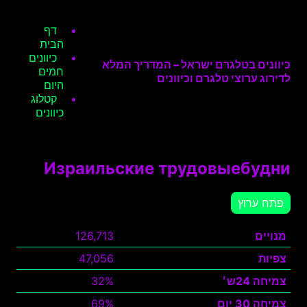
דף
הבית
כיוונים
כיוונים בטלגרם ישראל – המדריך המלא
חמים
לדירוג ערוצי טלגרם וכיוונים
היום
קטלוג
כיוונים
Израильские трудовыебудни
פתח ערוץ
מנויים
126,713
צפיות
47,056
צמיחה 24ש׳
32%
צמיחה 30 יום
69%