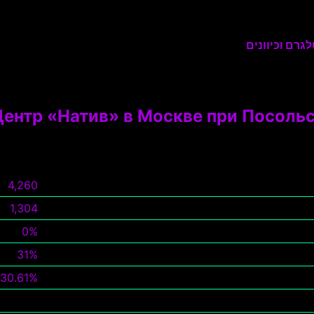
גרם וכיוונים
ентр «Натив» в Москве при Посольс
4,260
1,304
0%
31%
30.61%
צפה