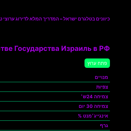
כיוונים בטלגרם ישראל – המדריך המלא לדירוג ערוצי טל
тве Государства Израиль в РФ
פתח ערוץ
מנויים
צפיות
צמיחה 24ש׳
צמיחה 30 יום
אינגייג׳מנט %
גרף