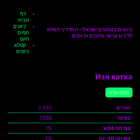
דף
הבית
כיוונים
כיוונים בטלגרם ישראל – המדריך המלא
חמים
לדירוג ערוצי טלגרם וכיוונים
היום
קטלוג
כיוונים
Изя катка
פתח ערוץ
מנויים
2,335
צפיות
1,096
צמיחה 24ש׳
1%
צמיחה 30 יום
7%