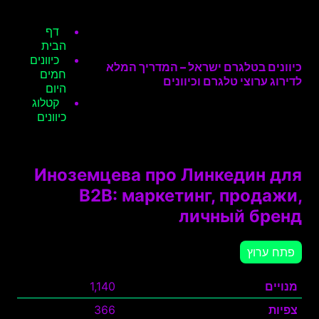
דף
הבית
כיוונים
כיוונים בטלגרם ישראל – המדריך המלא
חמים
לדירוג ערוצי טלגרם וכיוונים
היום
קטלוג
כיוונים
Иноземцева про Линкедин для
B2B: маркетинг, продажи,
личный бренд
פתח ערוץ
מנויים
1,140
צפיות
366