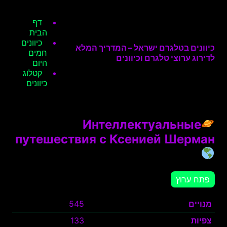
דף
הבית
כיוונים
כיוונים בטלגרם ישראל – המדריך המלא
חמים
לדירוג ערוצי טלגרם וכיוונים
היום
קטלוג
כיוונים
Интеллектуальные
путешествия с Ксенией Шерман
פתח ערוץ
מנויים
545
צפיות
133