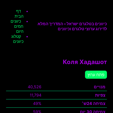
דף
הבית
כיוונים
כיוונים בטלגרם ישראל – המדריך המלא
חמים
לדירוג ערוצי טלגרם וכיוונים
היום
קטלוג
כיוונים
Коля Хадашот
פתח ערוץ
מנויים
40,526
צפיות
11,794
צמיחה 24ש׳
49%
צמיחה 30 יום
59%