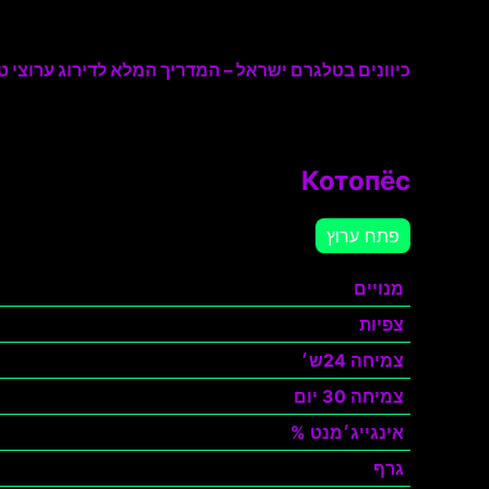
כיוונים בטלגרם ישראל – המדריך המלא לדירוג ערוצי טל
Котопёс
פתח ערוץ
מנויים
צפיות
צמיחה 24ש׳
צמיחה 30 יום
אינגייג׳מנט %
גרף