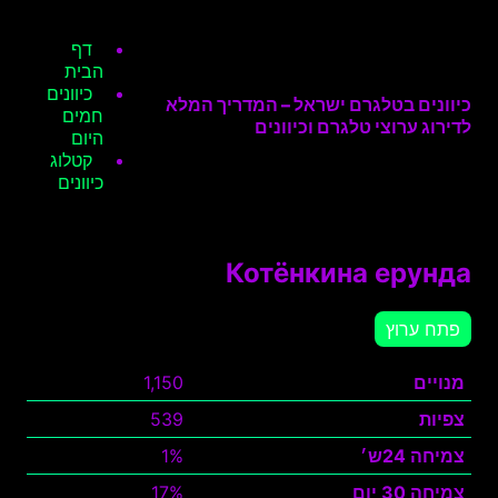
דף
הבית
כיוונים
כיוונים בטלגרם ישראל – המדריך המלא
חמים
לדירוג ערוצי טלגרם וכיוונים
היום
קטלוג
כיוונים
Котёнкина ерунда
פתח ערוץ
מנויים
1,150
צפיות
539
צמיחה 24ש׳
1%
צמיחה 30 יום
17%