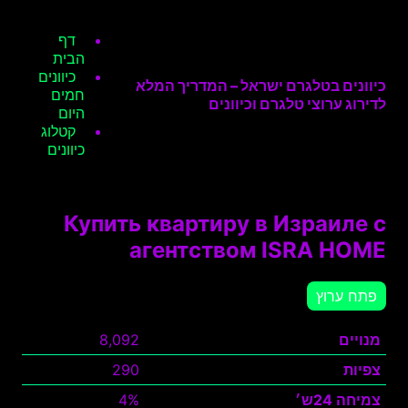
דף
הבית
כיוונים
כיוונים בטלגרם ישראל – המדריך המלא
חמים
לדירוג ערוצי טלגרם וכיוונים
היום
קטלוג
כיוונים
Купить квартиру в Израиле с
агентством ISRA HOME
פתח ערוץ
מנויים
8,092
צפיות
290
צמיחה 24ש׳
4%