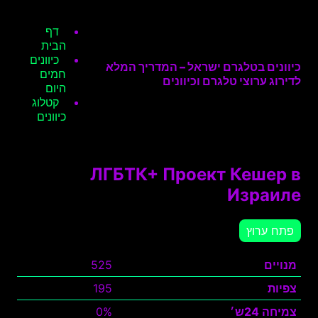
דף
הבית
כיוונים
כיוונים בטלגרם ישראל – המדריך המלא
חמים
לדירוג ערוצי טלגרם וכיוונים
היום
קטלוג
כיוונים
ЛГБТК+ Проект Кешер в
Израиле
פתח ערוץ
מנויים
525
צפיות
195
צמיחה 24ש׳
0%