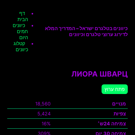
דף
הבית
כיוונים
כיוונים בטלגרם ישראל – המדריך המלא
חמים
לדירוג ערוצי טלגרם וכיוונים
היום
קטלוג
כיוונים
ЛИОРА ШВАРЦ
פתח ערוץ
מנויים
18,560
צפיות
5,424
צמיחה 24ש׳
16%
צמיחה 30 יום
309%