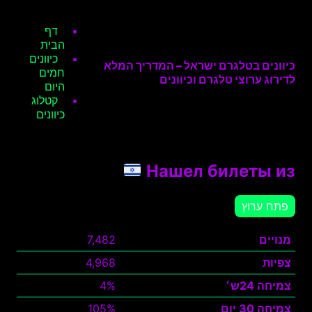
דף
הבית
כיוונים
כיוונים בטלגרם ישראל – המדריך המלא
חמים
לדירוג ערוצי טלגרם וכיוונים
היום
קטלוג
כיוונים
Нашел билеты из
פתח ערוץ
מנויים
7,482
צפיות
4,968
צמיחה 24ש׳
4%
צמיחה 30 יום
105%