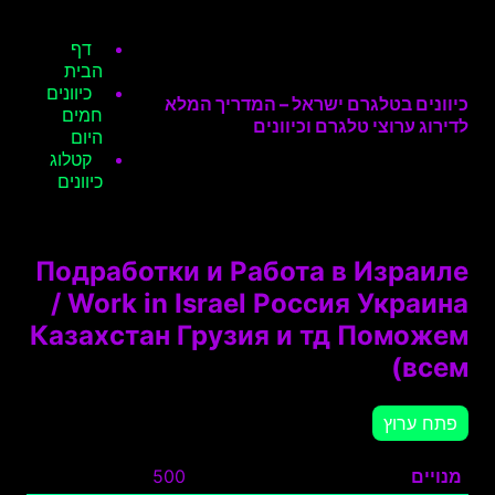
דף
הבית
כיוונים
כיוונים בטלגרם ישראל – המדריך המלא
חמים
לדירוג ערוצי טלגרם וכיוונים
היום
קטלוג
כיוונים
Подработки и Работа в Израиле
/ Work in Israel Россия Украина
Казахстан Грузия и тд Поможем
всем)
פתח ערוץ
מנויים
500