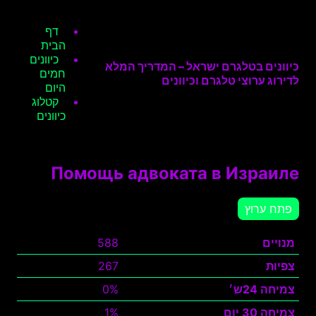
דף
הבית
כיוונים
כיוונים בטלגרם ישראל – המדריך המלא
חמים
לדירוג ערוצי טלגרם וכיוונים
היום
קטלוג
כיוונים
Помощь адвоката в Израиле
פתח ערוץ
מנויים
588
צפיות
267
צמיחה 24ש׳
0%
צמיחה 30 יום
1%