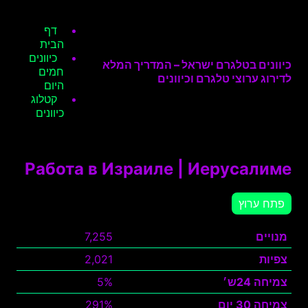
דף
הבית
כיוונים
כיוונים בטלגרם ישראל – המדריך המלא
חמים
לדירוג ערוצי טלגרם וכיוונים
היום
קטלוג
כיוונים
Работа в Израиле | Иерусалиме
פתח ערוץ
מנויים
7,255
צפיות
2,021
צמיחה 24ש׳
5%
צמיחה 30 יום
291%