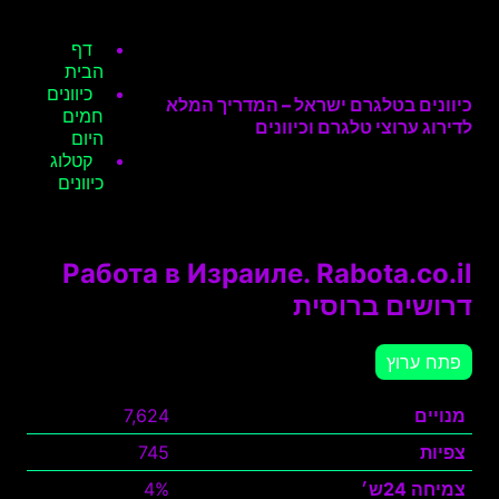
דף
הבית
כיוונים
כיוונים בטלגרם ישראל – המדריך המלא
חמים
לדירוג ערוצי טלגרם וכיוונים
היום
קטלוג
כיוונים
Работа в Израиле. Rabota.co.il
דרושים ברוסית
פתח ערוץ
מנויים
7,624
צפיות
745
צמיחה 24ש׳
4%