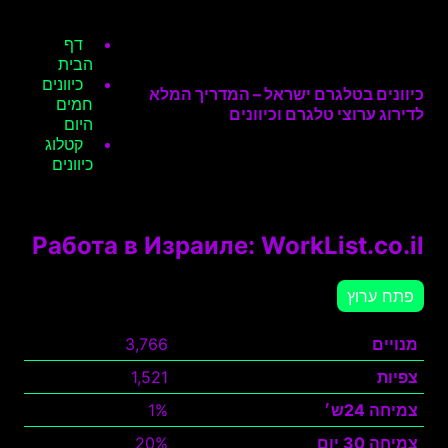
דף
הבית
כיוונים
כיוונים בטלגרם ישראל – המדריך המלא
חמים
לדירוג ערוצי טלגרם וכיוונים
היום
קטלוג
כיוונים
Работа в Израиле: WorkList.co.il
פתח ערוץ
מנויים
3,766
צפיות
1,521
צמיחה 24ש׳
1%
צמיחה 30 יום
20%