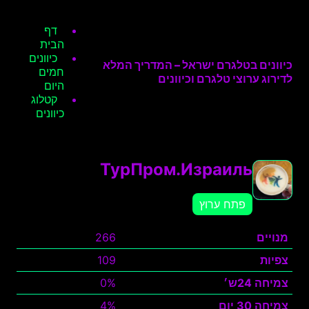
דף
הבית
כיוונים
כיוונים בטלגרם ישראל – המדריך המלא
חמים
לדירוג ערוצי טלגרם וכיוונים
היום
קטלוג
כיוונים
ТурПром.Израиль
פתח ערוץ
מנויים
266
צפיות
109
צמיחה 24ש׳
0%
צמיחה 30 יום
4%