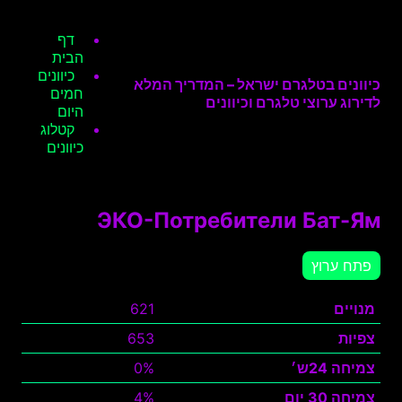
דף
הבית
כיוונים
כיוונים בטלגרם ישראל – המדריך המלא
חמים
לדירוג ערוצי טלגרם וכיוונים
היום
קטלוג
כיוונים
ЭКО-Потребители Бат-Ям
פתח ערוץ
מנויים
621
צפיות
653
צמיחה 24ש׳
0%
צמיחה 30 יום
4%