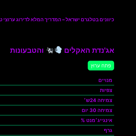
כיוונים בטלגרם ישראל – המדריך המלא לדירוג ערוצי טל
אג'נדת האקלים
והטבעונות
פתח ערוץ
מנויים
צפיות
צמיחה 24ש׳
צמיחה 30 יום
אינגייג׳מנט %
גרף