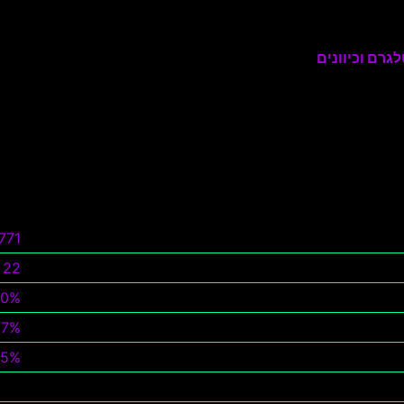
גרם וכיוונים
771
22
0%
7%
85%
צפה