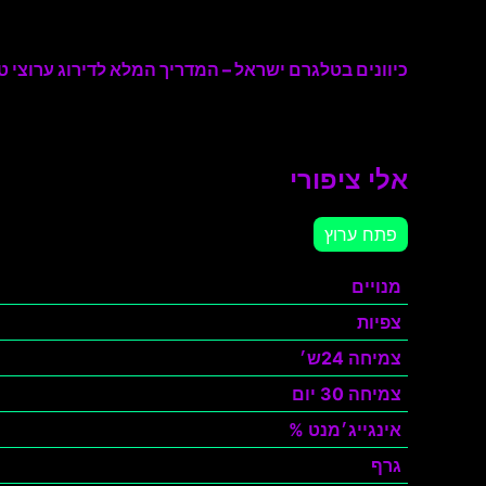
כיוונים בטלגרם ישראל – המדריך המלא לדירוג ערוצי טל
אלי ציפורי
פתח ערוץ
מנויים
צפיות
צמיחה 24ש׳
צמיחה 30 יום
אינגייג׳מנט %
גרף