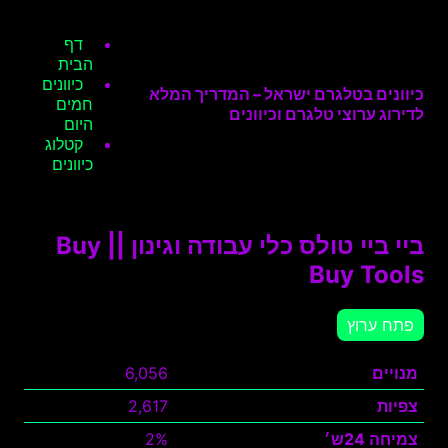
דף
הבית
כיוונים
כיוונים בטלגרם ישראל – המדריך המלא
חמים
לדירוג ערוצי טלגרם וכיוונים
היום
קטלוג
כיוונים
ביי ביי טולס כלי עבודה וגינון || Buy
Buy Tools
פתח ערוץ
מנויים
6,056
צפיות
2,617
צמיחה 24ש׳
2%