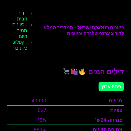
דף
הבית
כיוונים
כיוונים בטלגרם ישראל – המדריך המלא
חמים
לדירוג ערוצי טלגרם וכיוונים
היום
קטלוג
כיוונים
דילים חמים
פתח ערוץ
מנויים
49,130
צפיות
527
צמיחה 24ש׳
16%
צמיחה 30 יום
869%