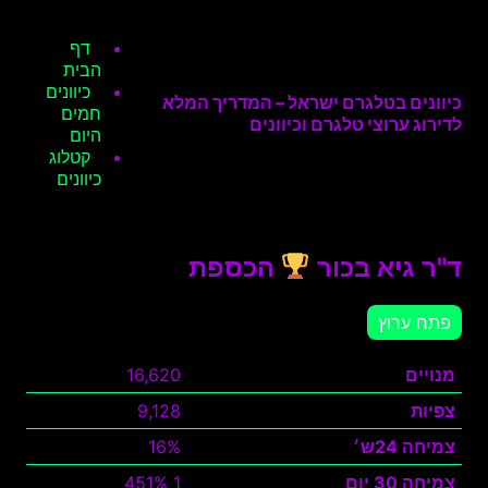
דף
הבית
כיוונים
כיוונים בטלגרם ישראל – המדריך המלא
חמים
לדירוג ערוצי טלגרם וכיוונים
היום
קטלוג
כיוונים
ד"ר גיא בכור
הכספת
פתח ערוץ
מנויים
16,620
צפיות
9,128
צמיחה 24ש׳
16%
צמיחה 30 יום
1 451%