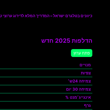
כיוונים בטלגרם ישראל – המדריך המלא לדירוג ערוצי טל
הדלפות 2025 חדש
פתח ערוץ
מנויים
צפיות
צמיחה 24ש׳
צמיחה 30 יום
אינגייג׳מנט %
גרף