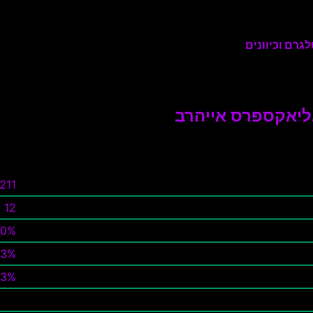
גרם וכיוונים
אליאקספרס אייהרב
,211
12
0%
23%
23%
צפה