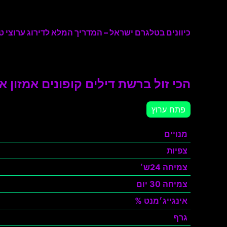
כיוונים בטלגרם ישראל – המדריך המלא לדירוג ערוצי טל
הכי זול ברשת דילים קופונים אמזון 
פתח ערוץ
מנויים
צפיות
צמיחה 24ש׳
צמיחה 30 יום
אינגייג׳מנט %
גרף