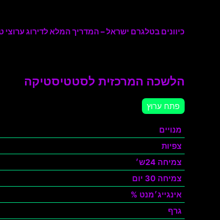
כיוונים בטלגרם ישראל – המדריך המלא לדירוג ערוצי טל
הלשכה המרכזית לסטטיסטיקה
פתח ערוץ
מנויים
צפיות
צמיחה 24ש׳
צמיחה 30 יום
אינגייג׳מנט %
גרף