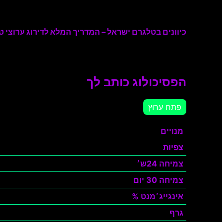
כיוונים בטלגרם ישראל – המדריך המלא לדירוג ערוצי טל
הפסיכולוג כותב לך
פתח ערוץ
מנויים
צפיות
צמיחה 24ש׳
צמיחה 30 יום
אינגייג׳מנט %
גרף