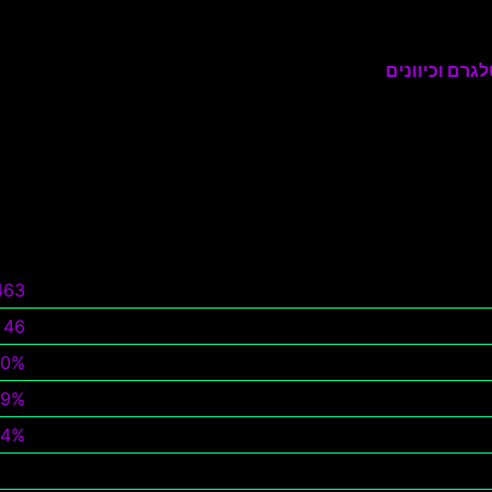
גרם וכיוונים
463
46
0%
9%
94%
צפה