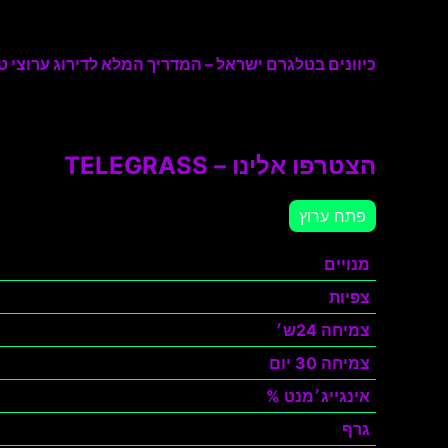
כיוונים בטלגרם ישראל – המדריך המלא לדירוג ערוצי טל
הצטרפו אלינו – TELEGRASS
פתח ערוץ
מנויים
צפיות
צמיחה 24ש׳
צמיחה 30 יום
אינגייג׳מנט %
גרף