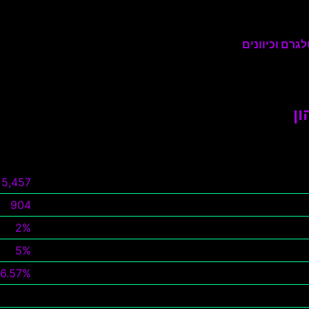
גרם וכיוונים
 ️
5,457
904
2%
5%
16.57%
צפה