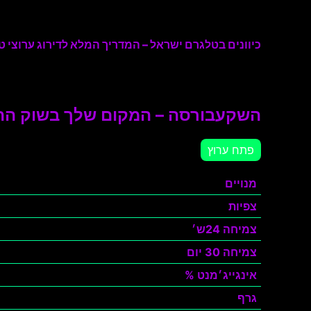
כיוונים בטלגרם ישראל – המדריך המלא לדירוג ערוצי טל
השקעבורסה – המקום שלך בשוק ההון
פתח ערוץ
מנויים
צפיות
צמיחה 24ש׳
צמיחה 30 יום
אינגייג׳מנט %
גרף