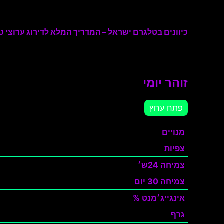
כיוונים בטלגרם ישראל – המדריך המלא לדירוג ערוצי טל
זוהר יומי
פתח ערוץ
מנויים
צפיות
צמיחה 24ש׳
צמיחה 30 יום
אינגייג׳מנט %
גרף