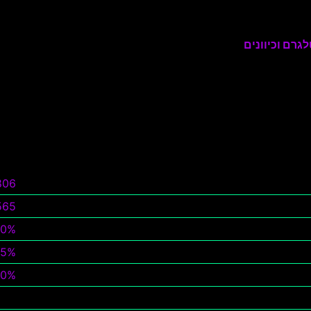
גרם וכיוונים
806
565
0%
75%
30%
צפה